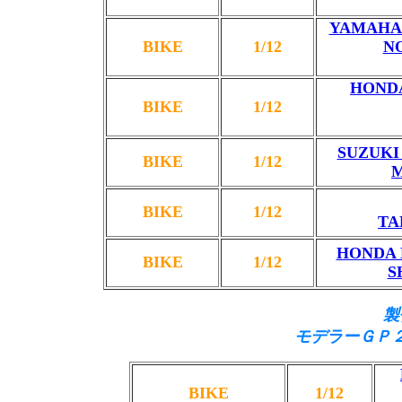
YAMAHA 
BIKE
1/12
N
HONDA
BIKE
1/12
SUZUKI 
BIKE
1/12
M
BIKE
1/12
TA
HONDA N
BIKE
1/12
S
製
モデラーＧＰ
BIKE
1/12