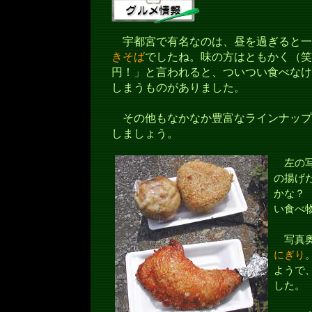
宇都宮で有名なのは、昼を過ぎると一斉
きそば
でしたね。味の方はともかく（笑）
円！」と言われると、ついつい食べなけ
しまうものがありました。
その他もなかなか豊富なラインナップ
しましょう。
左の写
の揚げた
かな？
い食べ
写真奥
にぎり
ようで
した。