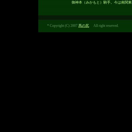
御神本（みかもと）騎手。今は南関東
* Copyright (C) 2007
馬の尻
. All right reserved.