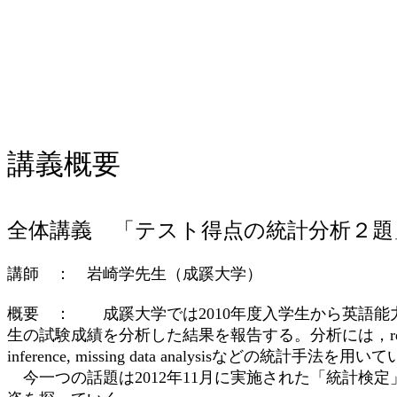
講義概要
全体講義 「テスト得点の統計分析２題
講師 ： 岩崎学先生（成蹊大学）
概要 ： 成蹊大学では2010年度入学生から英語能力
生の試験成績を分析した結果を報告する。分析には，regression towards the m
inference, missing data analysisなどの統計手法を用
今一つの話題は2012年11月に実施された「統計検