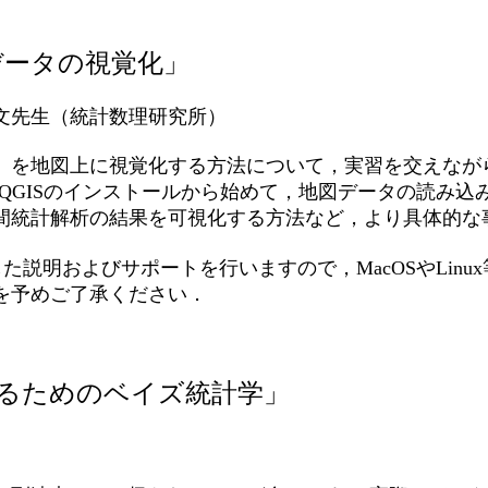
データの視覚化」
文先生（統計数理研究所）
）を地図上に視覚化する方法について，実習を交えなが
QGISのインストールから始めて，地図データの読み込
間統計解析の結果を可視化する方法など，より具体的な
した説明およびサポートを行いますので，MacOSやLin
を予めご了承ください．
るためのベイズ統計学」