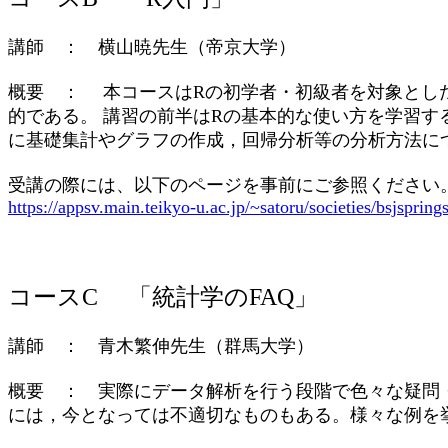
講師 ： 横山暁先生（帝京大学）
概要 ： 本コースはRの初学者・初級者を対象とし
的である。 講習の前半はRの基本的な使い方を学習す
に基礎集計やグラフの作成，回帰分析等の分析方法に
受講の際には、以下のページを事前にご参照ください
https://appsv.main.teikyo-u.ac.jp/~satoru/societies/bsjsprin
コースC 「統計学のFAQ」
講師 ： 青木繁伸先生（群馬大学）
概要 ： 実際にデータ解析を行う段階で色々な疑問
には，今となっては不適切なものもある。様々な例を