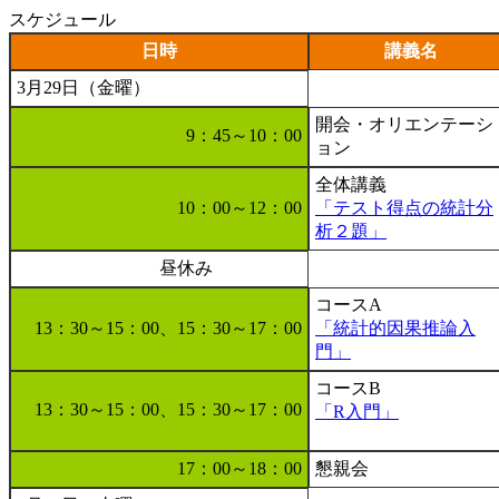
スケジュール
日時
講義名
3月29日（金曜）
開会・オリエンテーシ
9：45～10：00
ョン
全体講義
10：00～12：00
「テスト得点の統計分
析２題」
昼休み
コースA
13：30～15：00、15：30～17：00
「統計的因果推論入
門」
コースB
13：30～15：00、15：30～17：00
「R入門」
17：00～18：00
懇親会